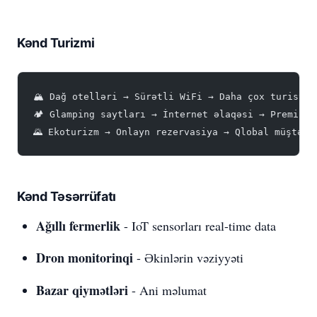
Kənd Turizmi
🏔️ Dağ otelləri → Sürətli WiFi → Daha çox turist
🏕️ Glamping saytları → İnternet əlaqəsi → Premium 
🌄 Ekoturizm → Onlayn rezervasiya → Qlobal müştəri
Kənd Təsərrüfatı
Ağıllı fermerlik
- IoT sensorları real-time data
Dron monitorinqi
- Əkinlərin vəziyyəti
Bazar qiymətləri
- Ani məlumat