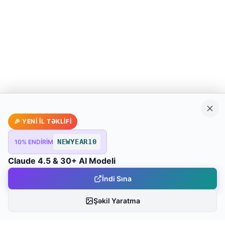
🎉 YENİ İL TƏKLİFİ
NEWYEAR10
10% ENDİRİM
Claude 4.5 & 30+ AI Modeli
İndi Sına
Şəkil Yaratma