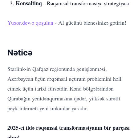
Konsaltinq
- Rəqəmsal transformasiya strategiyası
Yuxor.dev-ə qoşulun
- AI gücünü biznesinizə gətirin!
Nəticə
Starlink-in Qafqaz regionunda genişlənməsi,
Azərbaycan üçün rəqəmsal uçurum problemini həll
etmək üçün tarixi fürsətdir. Kənd bölgələrindən
Qarabağın yenidənqurmasına qədər, yüksək sürətli
peyk interneti yeni imkanlar yaradır.
2025-ci ildə rəqəmsal transformasiyanın bir parçası
olun!