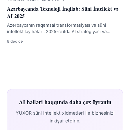
Azərbaycanda Texnoloji İnqilab: Süni İntellekt və
AI 2025
Azərbaycanın rəqəmsal transformasiyası və süni
intellekt layihələri. 2025-ci ildə AI strategiyası və
gələcək....
8 dəqiqə
AI həlləri haqqında daha çox öyrənin
YUXOR süni intellekt xidmətləri ilə biznesinizi
inkişaf etdirin.