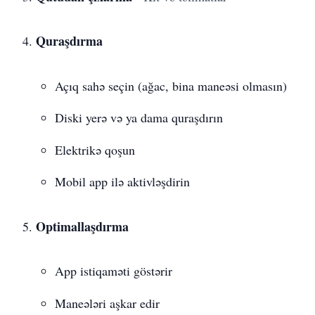
Quraşdırma
Açıq sahə seçin (ağac, bina maneəsi olmasın)
Diski yerə və ya dama quraşdırın
Elektrikə qoşun
Mobil app ilə aktivləşdirin
Optimallaşdırma
App istiqaməti göstərir
Maneələri aşkar edir