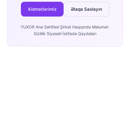
Xidmətlərimiz
Əlaqə Saxlayın
YUXOR Ana Səhifəsi
·
Şirkət Haqqında Məlumat
·
Gizlilik Siyasəti
·
İstifadə Qaydaları