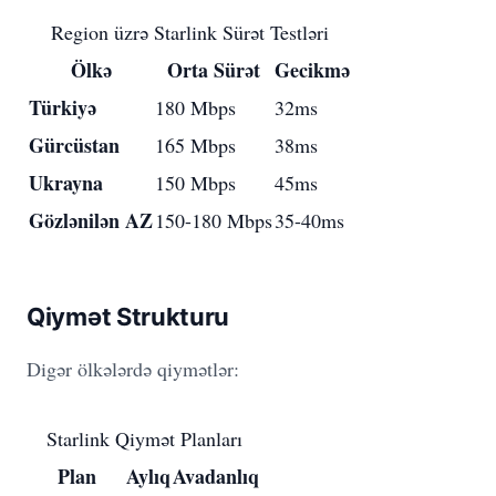
Region üzrə Starlink Sürət Testləri
Ölkə
Orta Sürət
Gecikmə
Türkiyə
180 Mbps
32ms
Gürcüstan
165 Mbps
38ms
Ukrayna
150 Mbps
45ms
Gözlənilən AZ
150-180 Mbps
35-40ms
Qiymət Strukturu
Digər ölkələrdə qiymətlər:
Starlink Qiymət Planları
Plan
Aylıq
Avadanlıq