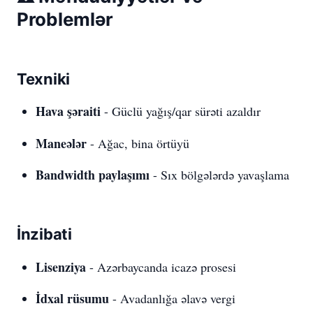
Problemlər
Texniki
Hava şəraiti
- Güclü yağış/qar sürəti azaldır
Maneələr
- Ağac, bina örtüyü
Bandwidth paylaşımı
- Sıx bölgələrdə yavaşlama
İnzibati
Lisenziya
- Azərbaycanda icazə prosesi
İdxal rüsumu
- Avadanlığa əlavə vergi