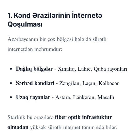
1. Kənd Ərazilərinin İnternetə
Qoşulması
Azərbaycanın bir çox bölgəsi hələ də sürətli
internetdən məhrumdur:
Dağlıq bölgələr
- Xınalıq, Lahıc, Quba rayonları
Sərhəd kəndləri
- Zəngilan, Laçın, Kəlbəcər
Uzaq rayonlar
- Astara, Lənkəran, Masallı
fiber optik infrastuktur
Starlink bu ərazilərə
olmadan
yüksək sürətli internet təmin edə bilər.