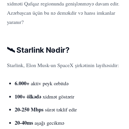
xidməti Qafqaz regionunda genişlənməyə davam edir.
Azərbaycan üçün bu nə deməkdir və hansı imkanlar
yaranır?
🛰️ Starlink Nədir?
Starlink, Elon Musk-un SpaceX şirkətinin layihəsidir:
6.000+
aktiv peyk orbitdə
100+ ölkədə
xidmət göstərir
20-250 Mbps
sürət təklif edir
20-40ms
aşağı gecikmə