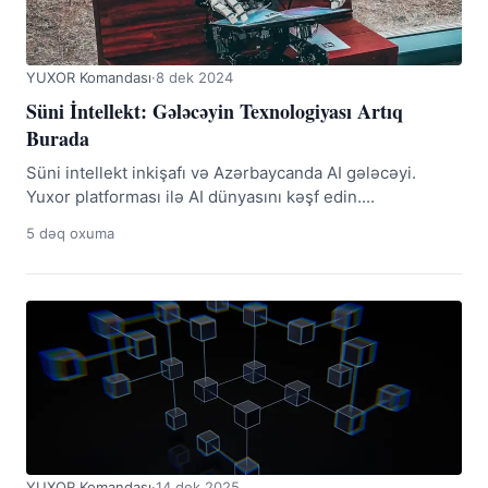
YUXOR Komandası
·
8 dek 2024
Süni İntellekt: Gələcəyin Texnologiyası Artıq
Burada
Süni intellekt inkişafı və Azərbaycanda AI gələcəyi.
Yuxor platforması ilə AI dünyasını kəşf edin....
5 dəq oxuma
YUXOR Komandası
·
14 dek 2025