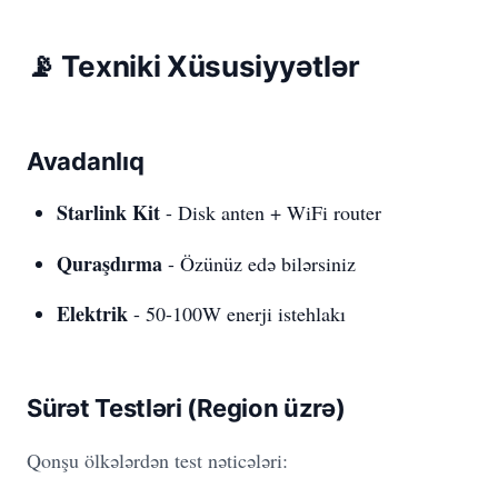
📡 Texniki Xüsusiyyətlər
Avadanlıq
Starlink Kit
- Disk anten + WiFi router
Quraşdırma
- Özünüz edə bilərsiniz
Elektrik
- 50-100W enerji istehlakı
Sürət Testləri (Region üzrə)
Qonşu ölkələrdən test nəticələri: