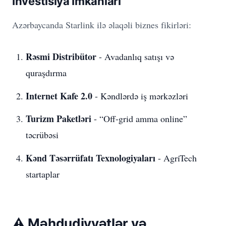
İnvestisiya İmkanları
Azərbaycanda Starlink ilə əlaqəli biznes fikirləri:
Rəsmi Distribütor
- Avadanlıq satışı və
quraşdırma
Internet Kafe 2.0
- Kəndlərdə iş mərkəzləri
Turizm Paketləri
- “Off-grid amma online”
təcrübəsi
Kənd Təsərrüfatı Texnologiyaları
- AgriTech
startaplar
⚠️ Məhdudiyyətlər və