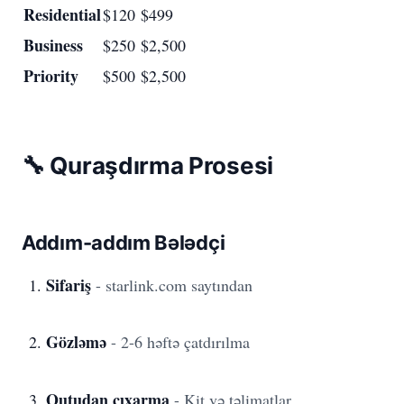
Residential
$120
$499
Business
$250
$2,500
Priority
$500
$2,500
🔧 Quraşdırma Prosesi
Addım-addım Bələdçi
Sifariş
- starlink.com saytından
Gözləmə
- 2-6 həftə çatdırılma
Qutudan çıxarma
- Kit və təlimatlar