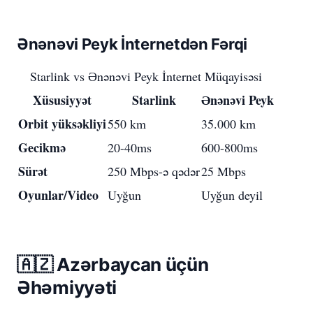
Ənənəvi Peyk İnternetdən Fərqi
Starlink vs Ənənəvi Peyk İnternet Müqayisəsi
Xüsusiyyət
Starlink
Ənənəvi Peyk
Orbit yüksəkliyi
550 km
35.000 km
Gecikmə
20-40ms
600-800ms
Sürət
250 Mbps-ə qədər
25 Mbps
Oyunlar/Video
Uyğun
Uyğun deyil
🇦🇿 Azərbaycan üçün
Əhəmiyyəti