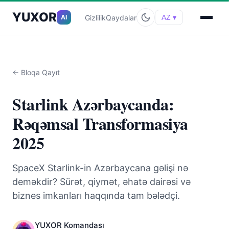
YUXOR
Gizlilik
Qaydalar
AI
AZ ▾
← Bloqa Qayıt
Starlink Azərbaycanda:
Rəqəmsal Transformasiya
2025
SpaceX Starlink-in Azərbaycana gəlişi nə
deməkdir? Sürət, qiymət, əhatə dairəsi və
biznes imkanları haqqında tam bələdçi.
YUXOR Komandası