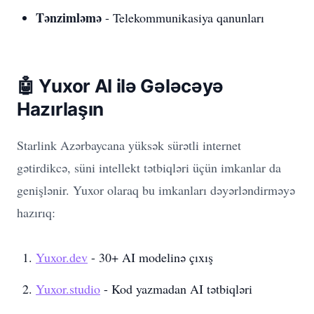
Tənzimləmə
- Telekommunikasiya qanunları
🤖 Yuxor AI ilə Gələcəyə
Hazırlaşın
Starlink Azərbaycana yüksək sürətli internet
gətirdikcə, süni intellekt tətbiqləri üçün imkanlar da
genişlənir. Yuxor olaraq bu imkanları dəyərləndirməyə
hazırıq:
Yuxor.dev
- 30+ AI modelinə çıxış
Yuxor.studio
- Kod yazmadan AI tətbiqləri