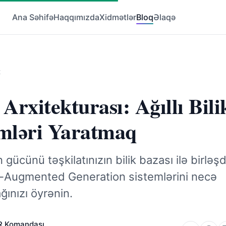
Ana Səhifə
Haqqımızda
Xidmətlər
Bloq
Əlaqə
t
rxitekturası: Ağıllı Bili
emləri Yaratmaq
 gücünü təşkilatınızın bilik bazası ilə birləş
l-Augmented Generation sistemlərini necə
ğınızı öyrənin.
 Komandası