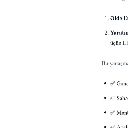
Əldə E
Yaratm
üçün L
Bu yanaşma
✅ Günce
✅ Sahəy
✅ Mənb
✅ Azald