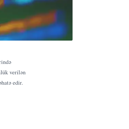
rində
lük verilən
əhatə edir.