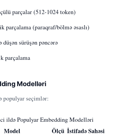
lçülü parçalar (512-1024 token)
k parçalama (paraqraf/bölmə əsaslı)
ə düşən sürüşən pəncərə
ik parçalama
ding Modelləri
ə populyar seçimlər:
ci ildə Populyar Embedding Modelləri
Model
Ölçü
İstifadə Sahəsi