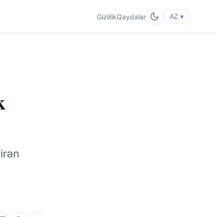
Gizlilik
Qaydalar
AZ ▾
k
dirən