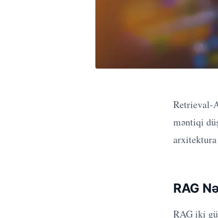
Retrieval-
məntiqi düş
arxitektura
RAG Nə
RAG iki güc