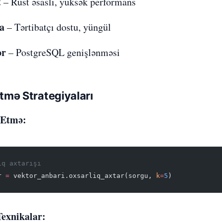
t
– Rust əsaslı, yüksək performans
a
– Tərtibatçı dostu, yüngül
or
– PostgreSQL genişlənməsi
Etmə Strategiyaları
 Etmə:
ıq axtarışı
r 
=
 vektor_anbari.oxsarliq_axtar(sorgu, 
k
=
5
)
exnikalar: