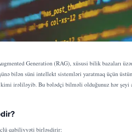
Augmented Generation (RAG), xüsusi bilik bazaları üzə
ünə bilən süni intellekt sistemləri yaratmaq üçün üstün
 kimi irəliləyib. Bu bələdçi bilməli olduğunuz hər şeyi 
dir?
lü qabiliyyəti birləşdirir: