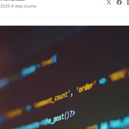
 2025
·
9 dəq oxuma