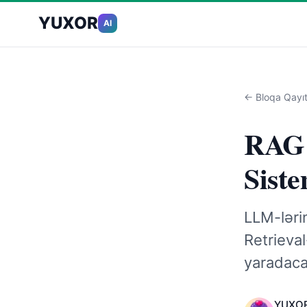
YUXOR
AI
← Bloqa Qayı
RAG A
Sist
LLM-lərin
Retrieva
yaradaca
YUXOR