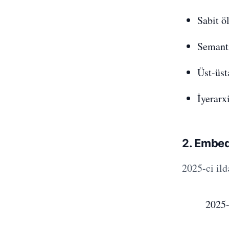
Sabit ö
Semanti
Üst-üst
İyerarx
2. Embed
2025-ci ild
2025-