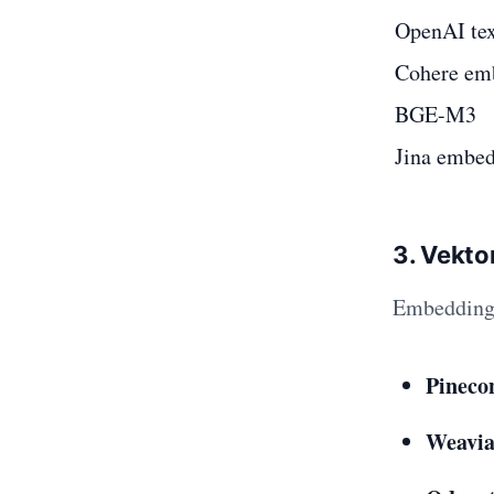
OpenAI tex
Cohere em
BGE-M3
Jina embed
3. Vektor
Embedding-
Pineco
Weavia