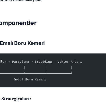
omponentlər
 Emalı Boru Kəməri
dlər → Parçalama → Embedding → Vektor Anbarı
             │           │            │
─────────────┴───────────┴────────────┘
        Qəbul Boru Kəməri
Strategiyaları: