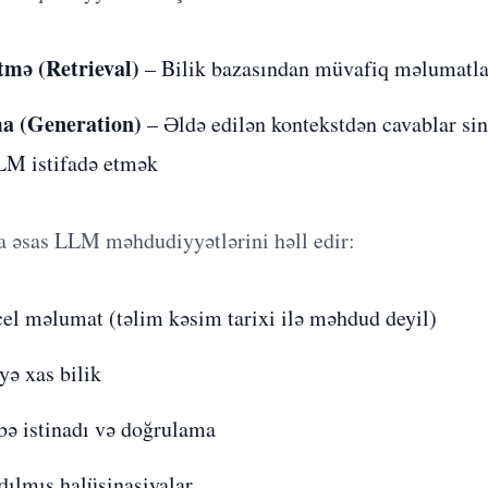
tmə (Retrieval)
– Bilik bazasından müvafiq məlumatla
a (Generation)
– Əldə edilən kontekstdən cavablar si
LM istifadə etmək
 əsas LLM məhdudiyyətlərini həll edir:
l məlumat (təlim kəsim tarixi ilə məhdud deyil)
ə xas bilik
ə istinadı və doğrulama
ılmış halüsinasiyalar