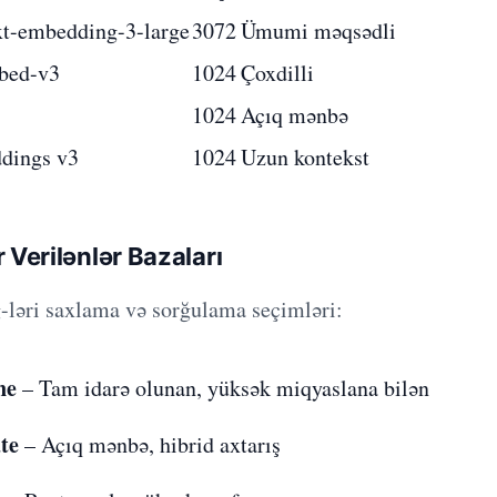
t-embedding-3-large
3072
Ümumi məqsədli
bed-v3
1024
Çoxdilli
1024
Açıq mənbə
dings v3
1024
Uzun kontekst
 Verilənlər Bazaları
ləri saxlama və sorğulama seçimləri:
ne
– Tam idarə olunan, yüksək miqyaslana bilən
te
– Açıq mənbə, hibrid axtarış