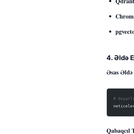
Qdran
Chrom
pgvect
4. Əldə 
Əsas Əldə
# Oxşarl
neticele
Qabaqcıl T