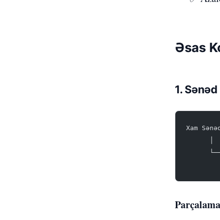
Əsas K
1. Sənəd
Xam Sənə
      │ 
      └─
        
Parçalama 